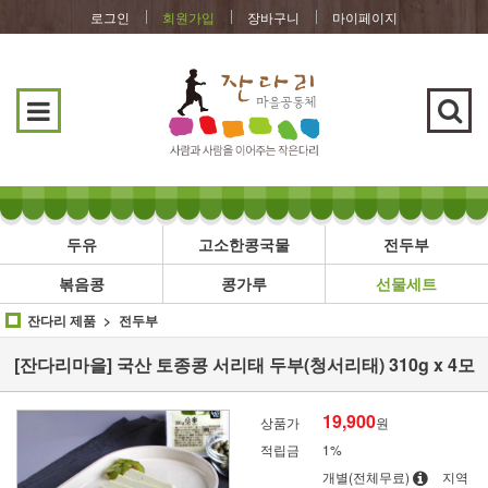
로그인
회원가입
장바구니
마이페이지
두유
고소한콩국물
전두부
볶음콩
콩가루
선물세트
잔다리 제품
전두부
[잔다리마을] 국산 토종콩 서리태 두부(청서리태) 310g x 4모
19,900
상품가
원
적립금
1%
개별(전체무료)
지역