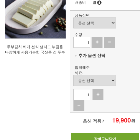
배송비
별
상품선택
수량
두부김치 찌개 선식 샐러드 부침용
다양하게 사용가능한 국산콩 건 두부
+ 추가 옵션 선택
입력해주
세요.
19,900
옵션 적용가
원
장바구니담기