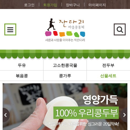
로그인
회원가입
장바구니
마이페이지
두유
고소한콩국물
전두부
볶음콩
콩가루
선물세트