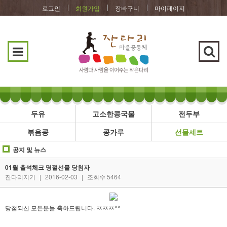
로그인
회원가입
장바구니
마이페이지
두유
고소한콩국물
전두부
볶음콩
콩가루
선물세트
공지 및 뉴스
01월 출석체크 명절선물 당첨자
잔다리지기
|
2016-02-03
|
조회수 5464
당첨되신 모든분들 축하드립니다. ㅉㅉㅉ^^