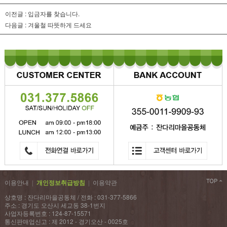
이전글 :
입금자를 찾습니다.
다음글 :
겨울철 따뜻하게 드세요
이용안내
|
개인정보취급방침
|
이용약관
상호명 : 잔다리마을공동체 / 전화 : 031-377-5866
주소 : 경기도 오산시 세교동 38-1번지
사업자등록번호 : 124-87-15571
통신판매업신고 : 제 2012 - 경기오산 - 0025호