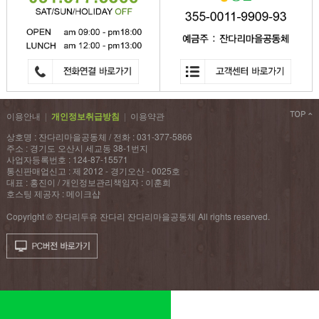
이용안내
|
개인정보취급방침
|
이용약관
상호명 : 잔다리마을공동체 / 전화 : 031-377-5866
주소 : 경기도 오산시 세교동 38-1번지
사업자등록번호 : 124-87-15571
통신판매업신고 : 제 2012 - 경기오산 - 0025호
대표 : 홍진이 / 개인정보관리책임자 : 이훈희
호스팅 제공자 : 메이크샵
Copyright © 잔다리두유 잔다리 잔다리마을공동체 All rights reserved.