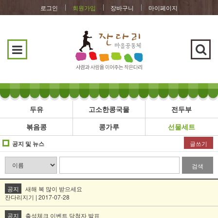
로그인
회원가입
장바구니
마이페이지
두유
고소한콩국물
전두부
볶음콩
콩가루
선물세트
공지 및 뉴스
글쓰기
검색
공지
새해 복 많이 받으세요
잔다리지기 | 2017-07-28
공지
출석체크 이벤트 당첨자 발표