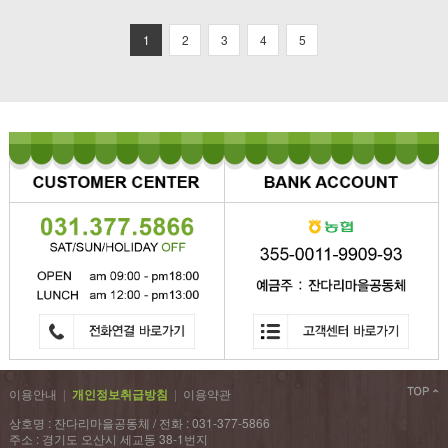
1
2
3
4
5
이용안내
|
개인정보취급방침
|
이용약관
상호명 : 잔다리마을공동체 / 전화 : 031-377-5866
주소 : 경기도 오산시 세교동 38-1번지