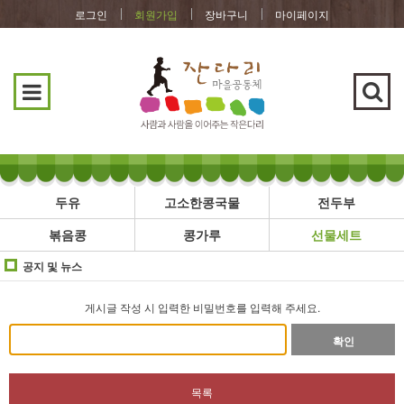
로그인
회원가입
장바구니
마이페이지
두유
고소한콩국물
전두부
볶음콩
콩가루
선물세트
공지 및 뉴스
게시글 작성 시 입력한 비밀번호를 입력해 주세요.
확인
목록