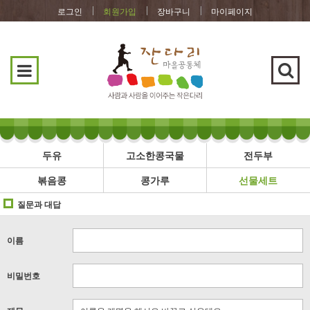
로그인
회원가입
장바구니
마이페이지
두유
고소한콩국물
전두부
볶음콩
콩가루
선물세트
질문과 대답
이름
비밀번호